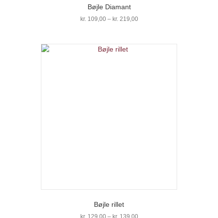
Bøjle Diamant
Prisinterval:
kr.
109,00
–
kr.
219,00
kr. 109,00
Dette
til
vare
kr. 219,00
har
flere
varianter.
Mulighederne
kan
vælges
på
varesiden
Bøjle rillet
Prisinterval:
kr.
129,00
–
kr.
139,00