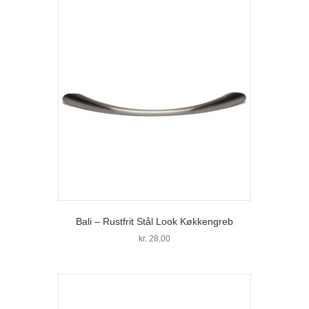
har
flere
varianter.
Mulighederne
kan
vælges
på
varesiden
Bali – Rustfrit Stål Look Køkkengreb
kr.
28,00
Dette
vare
har
flere