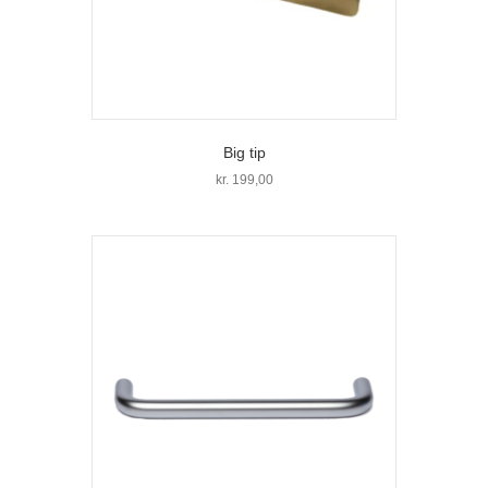
Big tip
kr.
199,00
Dette
vare
har
flere
varianter.
Mulighederne
kan
vælges
på
varesiden