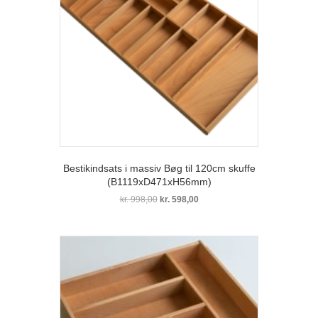
Bestikindsats i massiv Bøg til 120cm skuffe
(B1119xD471xH56mm)
Den
Den
kr.
998,00
kr.
598,00
oprindelige
aktuelle
pris
pris
var:
er:
kr. 998,00.
kr. 598,00.