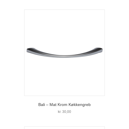
Dette
vare
har
flere
varianter.
Mulighederne
kan
vælges
på
varesiden
Bali – Mat Krom Køkkengreb
kr.
30,00
Dette
vare