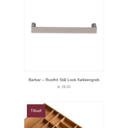
varianter.
Mulighederne
kan
vælges
på
varesiden
Barbar – Rustfrit Stål Look Køkkengreb
kr.
28,00
Tilbud!