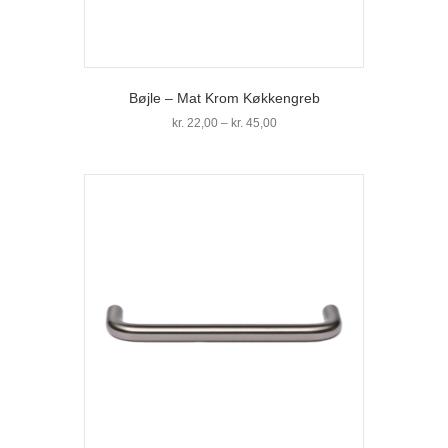
Bøjle – Mat Krom Køkkengreb
Prisinterval:
kr.
22,00
–
kr.
45,00
kr. 22,00
Dette
til
vare
kr. 45,00
har
flere
varianter.
Mulighederne
kan
vælges
på
varesiden