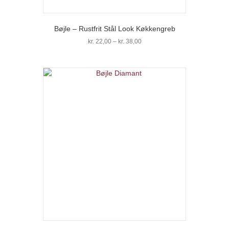
Bøjle – Rustfrit Stål Look Køkkengreb
Prisinterval:
kr.
22,00
–
kr.
38,00
kr. 22,00
Dette
til
vare
kr. 38,00
har
flere
varianter.
Mulighederne
kan
vælges
på
varesiden