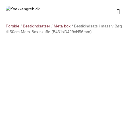
M
e
n
Forside
/
Bestikindsatser
/
Meta box
/ Bestikindsats i massiv Bøg
u
til 50cm Meta-Box skuffe (B431xD429xH56mm)