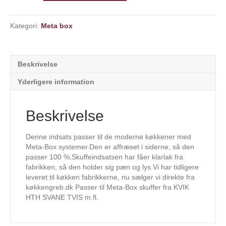
massiv
Bøg
Kategori:
Meta box
til
50cm
Meta-
Box
Beskrivelse
skuffe
(B431xD429xH56mm)
Yderligere information
antal
Beskrivelse
Denne indsats passer til de moderne køkkener med
Meta-Box systemer.Den er affræset i siderne, så den
passer 100 %.Skuffeindsatsen har fåer klarlak fra
fabrikken, så den holder sig pæn og lys.Vi har tidligere
leveret til køkken fabrikkerne, nu sælger vi direkte fra
køkkengreb.dk Passer til Meta-Box skuffer fra KVIK
HTH SVANE TVIS m.fl.