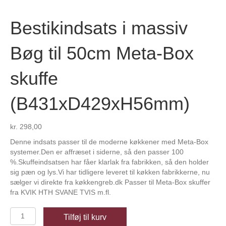
Bestikindsats i massiv
Bøg til 50cm Meta-Box
skuffe
(B431xD429xH56mm)
kr.
298,00
Denne indsats passer til de moderne køkkener med Meta-Box
systemer.Den er affræset i siderne, så den passer 100
%.Skuffeindsatsen har fåer klarlak fra fabrikken, så den holder
sig pæn og lys.Vi har tidligere leveret til køkken fabrikkerne, nu
sælger vi direkte fra køkkengreb.dk Passer til Meta-Box skuffer
fra KVIK HTH SVANE TVIS m.fl.
Bestikindsats
Tilføj til kurv
i