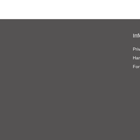
In
Priv
Han
For