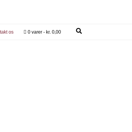
takt os
0 varer
kr. 0,00