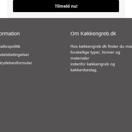
Tilmeld nu!
formation
Om Køkkengreb.dk
atlivspolitik
Hos køkkengreb.dk finder du m
forskellige typer, former og
delsbetingelser
materialer
trydelsesformular
indenfor køkkengreb og
køkkenbeslag.