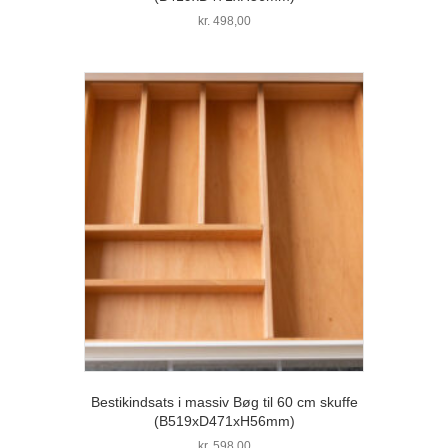
kr.
498,00
Bestikindsats i massiv Bøg til 60 cm skuffe
(B519xD471xH56mm)
kr.
598,00