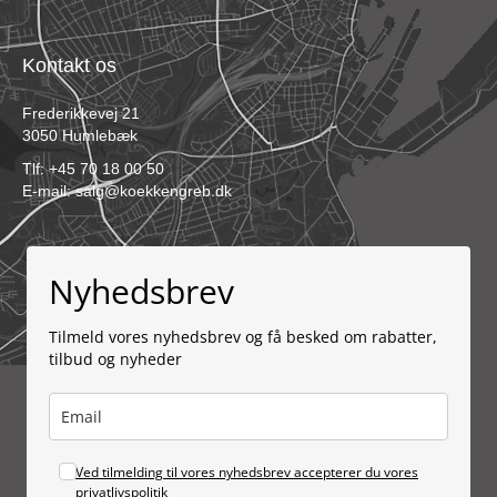
Kontakt os
Frederikkevej 21
3050 Humlebæk
Tlf:
+45 70 18 00 50
E-mail:
salg@koekkengreb.dk
Nyhedsbrev
Tilmeld vores nyhedsbrev og få besked om rabatter,
tilbud og nyheder
Ved tilmelding til vores nyhedsbrev accepterer du vores
privatlivspolitik