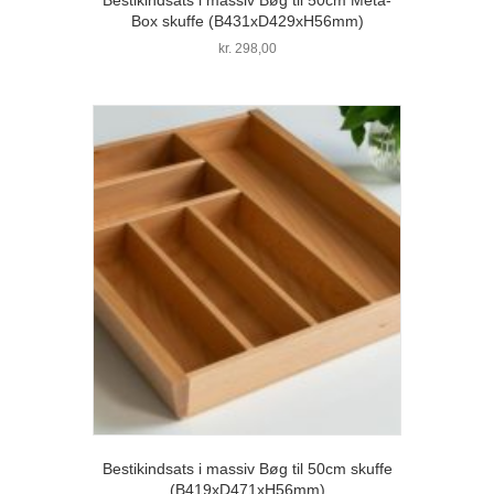
Box skuffe (B431xD429xH56mm)
kr.
298,00
Bestikindsats i massiv Bøg til 50cm skuffe
(B419xD471xH56mm)