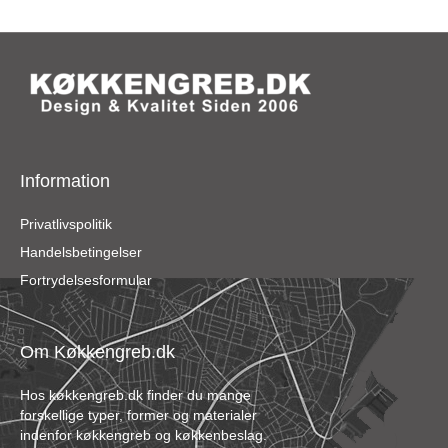
Information
Privatlivspolitik
Handelsbetingelser
Fortrydelsesformular
Om Køkkengreb.dk
Hos køkkengreb.dk finder du mange
forskellige typer, former og materialer
indenfor køkkengreb og køkkenbeslag.