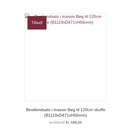
Tilbud!
Bestikindsats i massiv Bøg til 120cm skuffe
(B1119xD471xH56mm)
Den
Den
kr.
998,00
kr.
598,00
oprindelige
aktuelle