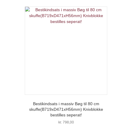
pris
pris
var:
er:
kr. 998,00.
kr. 598,00.
Bestikindsats i massiv Bøg til 80 cm
skuffe(B719xD471xH56mm) Knivblokke
bestilles seperat!
kr.
798,00