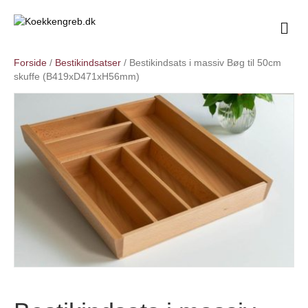
M
e
n
Forside
/
Bestikindsatser
/ Bestikindsats i massiv Bøg til 50cm
u
skuffe (B419xD471xH56mm)