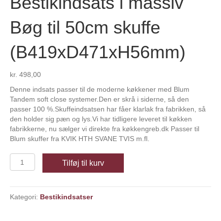
Bestikindsats i massiv
Bøg til 50cm skuffe
(B419xD471xH56mm)
kr.
498,00
Denne indsats passer til de moderne køkkener med Blum
Tandem soft close systemer.Den er skrå i siderne, så den
passer 100 %.Skuffeindsatsen har fåer klarlak fra fabrikken, så
den holder sig pæn og lys.Vi har tidligere leveret til køkken
fabrikkerne, nu sælger vi direkte fra køkkengreb.dk Passer til
Blum skuffer fra KVIK HTH SVANE TVIS m.fl.
Bestikindsats
Tilføj til kurv
i
massiv
Bøg
Kategori:
Bestikindsatser
til
50cm
skuffe