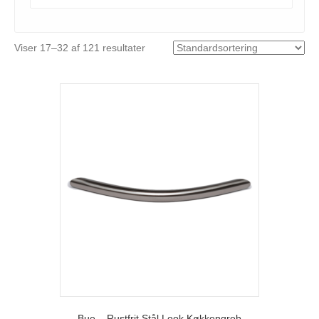
Viser 17–32 af 121 resultater
Bue – Rustfrit Stål Look Køkkengreb