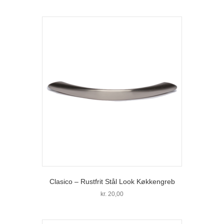
Dette
til
vare
kr. 40,00
har
flere
varianter.
Mulighederne
kan
vælges
på
varesiden
Clasico – Rustfrit Stål Look Køkkengreb
kr.
20,00