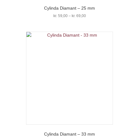
Cylinda Diamant – 25 mm
Prisinterval:
kr.
59,00
–
kr.
69,00
kr. 59,00
Dette
til
vare
kr. 69,00
har
flere
varianter.
Mulighederne
kan
vælges
på
varesiden
Cylinda Diamant – 33 mm