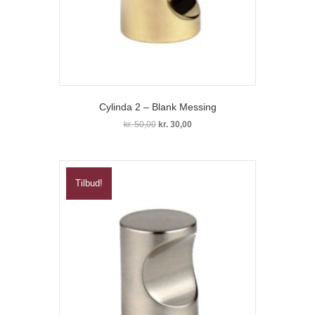
Cylinda 2 – Blank Messing
Den
Den
kr.
50,00
kr.
30,00
oprindelige
aktuelle
pris
pris
var:
er:
kr. 50,00.
kr. 30,00.
Tilbud!