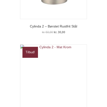
Cylinda 2 – Børstet Rustfrit Stål
Den
Den
kr.
50,00
kr.
30,00
oprindelige
aktuelle
pris
pris
var:
er:
kr. 50,00.
kr. 30,00.
Tilbud!