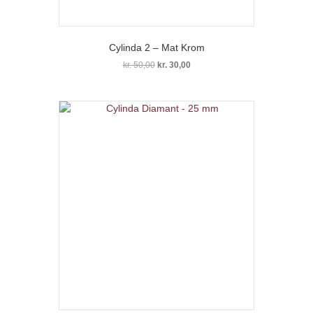
Cylinda 2 – Mat Krom
Den
Den
kr.
50,00
kr.
30,00
oprindelige
aktuelle
pris
pris
var:
er:
kr. 50,00.
kr. 30,00.