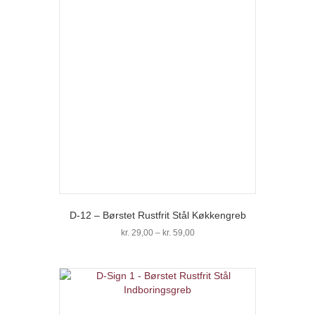
flere
varianter.
Mulighederne
kan
vælges
på
varesiden
D-12 – Børstet Rustfrit Stål Køkkengreb
Prisinterval:
kr.
29,00
–
kr.
59,00
kr. 29,00
Dette
til
vare
kr. 59,00
har
flere
varianter.