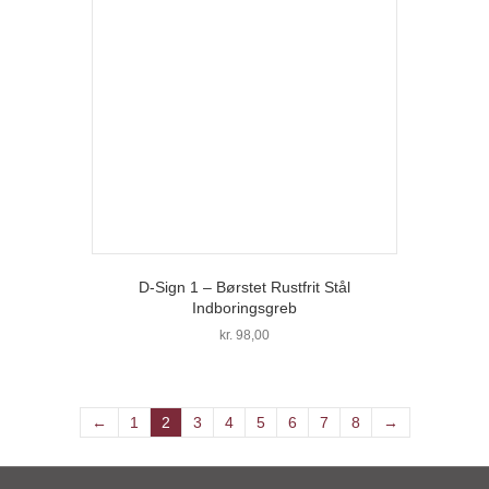
Mulighederne
kan
vælges
på
varesiden
D-Sign 1 – Børstet Rustfrit Stål
Indboringsgreb
kr.
98,00
←
1
2
3
4
5
6
7
8
→