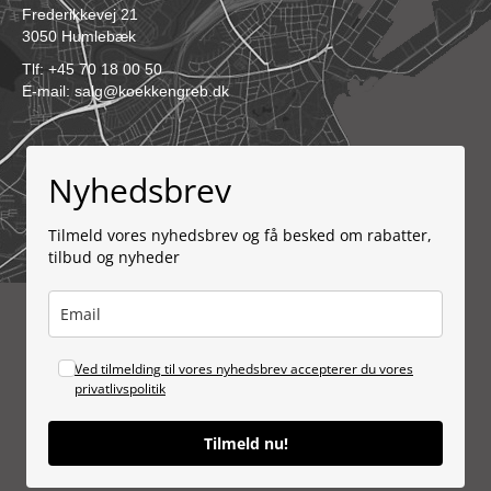
Frederikkevej 21
3050 Humlebæk
Tlf:
+45 70 18 00 50
E-mail:
salg@koekkengreb.dk
Nyhedsbrev
Tilmeld vores nyhedsbrev og få besked om rabatter,
tilbud og nyheder
Ved tilmelding til vores nyhedsbrev accepterer du vores
privatlivspolitik
Tilmeld nu!