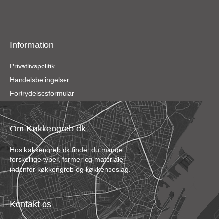
Information
Privatlivspolitik
Handelsbetingelser
Fortrydelsesformular
Om Køkkengreb.dk
Hos køkkengreb.dk finder du mange
forskellige typer, former og materialer
indenfor køkkengreb og køkkenbeslag.
Kontakt os