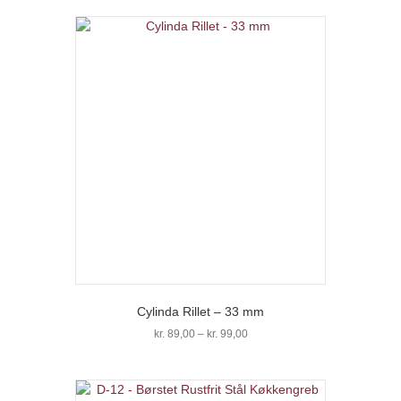
vare
kr. 69,00
har
flere
varianter.
Mulighederne
kan
vælges
på
varesiden
Cylinda Rillet – 33 mm
Prisinterval:
kr.
89,00
–
kr.
99,00
kr. 89,00
Dette
til
vare
kr. 99,00
har