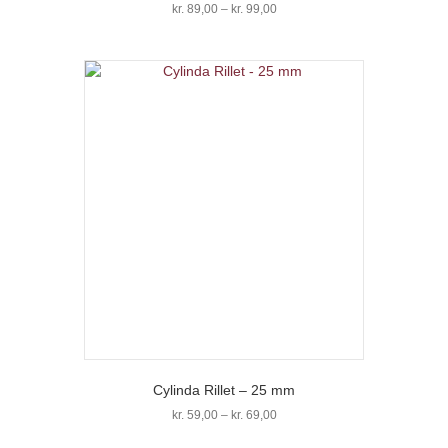
Prisinterval:
kr.
89,00
–
kr.
99,00
kr. 89,00
Dette
til
vare
kr. 99,00
har
flere
varianter.
Mulighederne
kan
vælges
på
varesiden
Cylinda Rillet – 25 mm
Prisinterval:
kr.
59,00
–
kr.
69,00
kr. 59,00
Dette
til