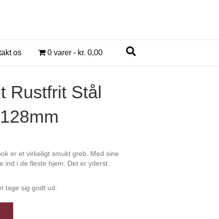
akt os
0 varer
kr. 0,00
t Rustfrit Stål
 128mm
llook er et virkeligt smukt greb. Med sine
 ind i de fleste hjem. Det er yderst
et tage sig godt ud.