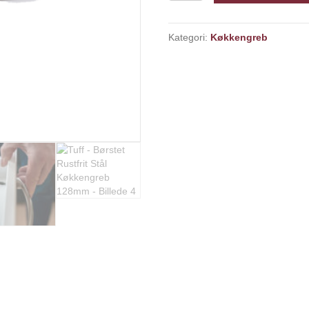
Børstet
Rustfrit
Kategori:
Køkkengreb
Stål
Køkkengreb
128mm
antal