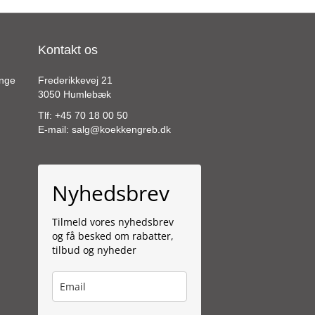
Mulighederne
kan
vælges
Kontakt os
på
varesiden
ange
Frederikkevej 21
3050 Humlebæk
Tlf:
+45 70 18 00 50
E-mail:
salg@koekkengreb.dk
Nyhedsbrev
Tilmeld vores nyhedsbrev
og få besked om rabatter,
tilbud og nyheder