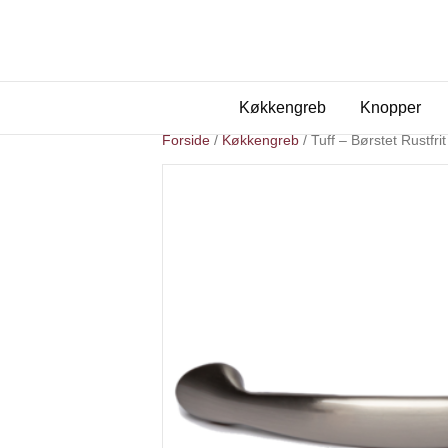
Køkkengreb
Knopper
Forside
/
Køkkengreb
/ Tuff – Børstet Rustf