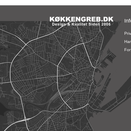
In
Priv
Han
For