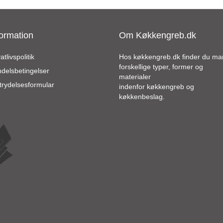
formation
Om Køkkengreb.dk
atlivspolitik
Hos køkkengreb.dk finder du m
forskellige typer, former og
delsbetingelser
materialer
trydelsesformular
indenfor køkkengreb og
køkkenbeslag.