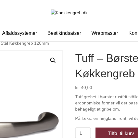
Affaldssystemer
Bestikindsatser
Wrapmaster
Kont
rit Stål Køkkengreb 128mm
Tuff – Børste
Køkkengreb
kr.
40,00
Tuff grebet i børstet rustfrit stå
ergonomiske former vil det passe
behageligt at gribe om.
På f.eks. en højglans front, vil d
Tuff
Tilføj til kurv
-