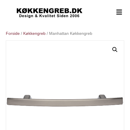
M
e
n
u
Forside
/
Køkkengreb
/ Manhattan Køkkengreb