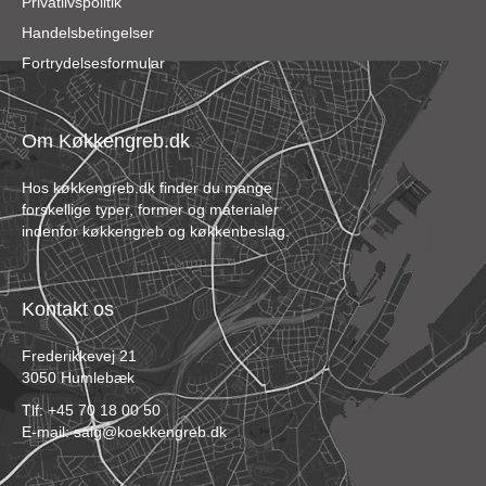
Privatlivspolitik
Handelsbetingelser
Fortrydelsesformular
Om Køkkengreb.dk
Hos køkkengreb.dk finder du mange
forskellige typer, former og materialer
indenfor køkkengreb og køkkenbeslag.
Kontakt os
Frederikkevej 21
3050 Humlebæk
Tlf:
+45 70 18 00 50
E-mail:
salg@koekkengreb.dk