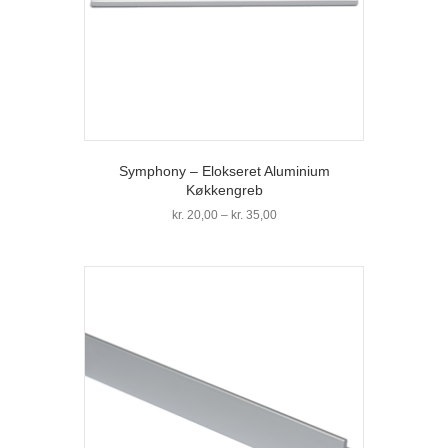
Symphony – Elokseret Aluminium
Køkkengreb
Prisinterval:
kr.
20,00
–
kr.
35,00
kr. 20,00
Dette
til
vare
kr. 35,00
har
flere
varianter.
Mulighederne
kan
vælges
på
varesiden