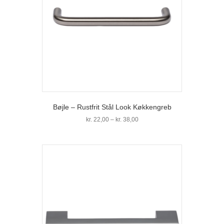
på
varesiden
Bøjle – Rustfrit Stål Look Køkkengreb
Prisinterval:
kr.
22,00
–
kr.
38,00
kr. 22,00
Dette
til
vare
kr. 38,00
har
flere
varianter.
Mulighederne
kan
vælges
på
varesiden