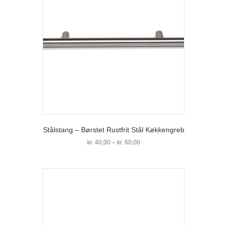
Stålstang – Børstet Rustfrit Stål Køkkengreb
Prisinterval:
kr.
40,00
–
kr.
60,00
kr. 40,00
Dette
til
vare
kr. 60,00
har
flere
varianter.
Mulighederne
kan
vælges