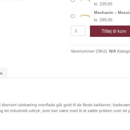
kr.
239,00
Mechanic – Messi
kr.
299,00
Mechanic
Tilføj til kurv
antal
Varenummer (SKU):
N/A
Katego
on
iamant udskæring overflade går godt til de fleste køkkener, badeværel
g let industrielt udtryk, som kan være med til at sætte prikken over iét 