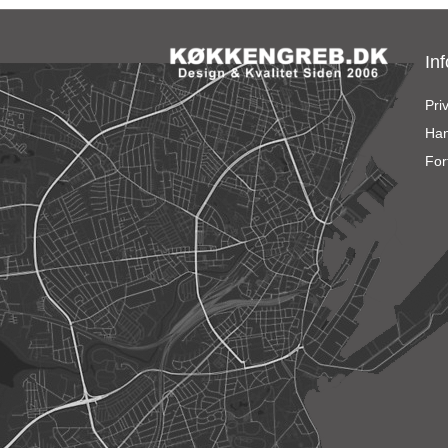
In
Priv
Han
For