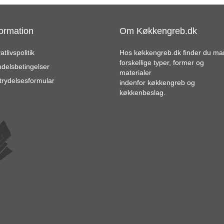
varianter.
Mulighederne
kan
formation
Om Køkkengreb.dk
vælges
på
varesiden
atlivspolitik
Hos køkkengreb.dk finder du m
forskellige typer, former og
delsbetingelser
materialer
trydelsesformular
indenfor køkkengreb og
køkkenbeslag.