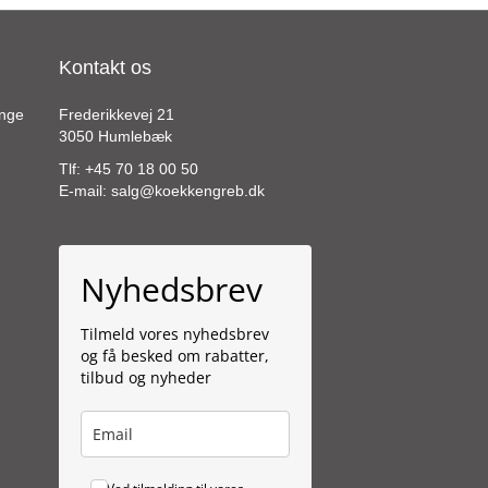
varianter.
Mulighederne
kan
Kontakt os
vælges
på
varesiden
ange
Frederikkevej 21
3050 Humlebæk
Tlf:
+45 70 18 00 50
E-mail:
salg@koekkengreb.dk
Nyhedsbrev
Tilmeld vores nyhedsbrev
og få besked om rabatter,
tilbud og nyheder