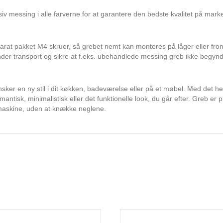
siv messing i alle farverne for at garantere den bedste kvalitet på mark
parat pakket M4 skruer, så grebet nemt kan monteres på låger eller fron
der transport og sikre at f.eks. ubehandlede messing greb ikke begynd
sker en ny stil i dit køkken, badeværelse eller på et møbel. Med det hel
mantisk, minimalistisk eller det funktionelle look, du går efter. Greb er
maskine, uden at knække neglene.