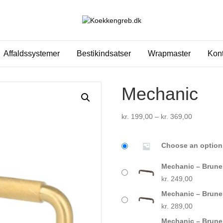
Affaldssystemer
Bestikindsatser
Wrapmaster
Kont
Mechanic
Prisinterv
kr.
199,00
–
kr.
369,00
kr. 199,0
til
Choose an option
kr. 369,0
Mechanic – Brune
kr.
249,00
Mechanic – Brune
kr.
289,00
Mechanic – Brune