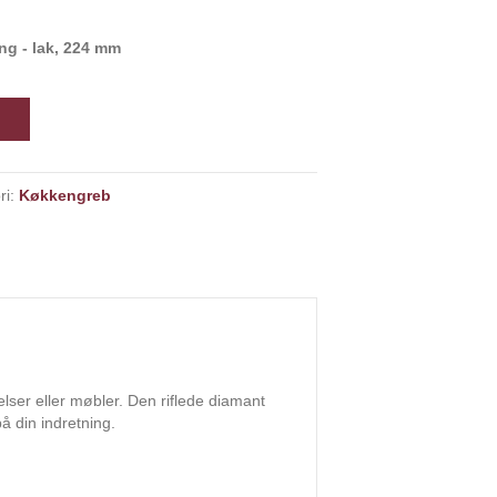
ng - lak, 224 mm
ri:
Køkkengreb
ser eller møbler. Den riflede diamant
på din indretning.