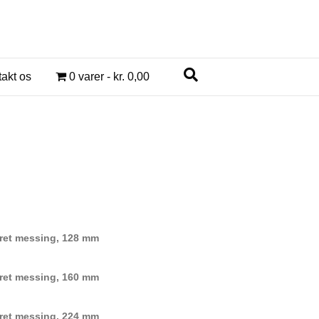
akt os
0 varer
kr. 0,00
al:
0
0
ret messing, 128 mm
ret messing, 160 mm
ret messing, 224 mm