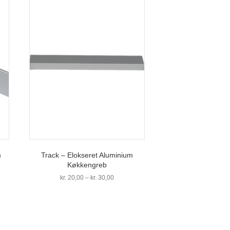
m
Track – Elokseret Aluminium
Køkkengreb
Prisinterval:
kr.
20,00
–
kr.
30,00
kr. 20,00
Dette
til
vare
kr. 30,00
har
flere