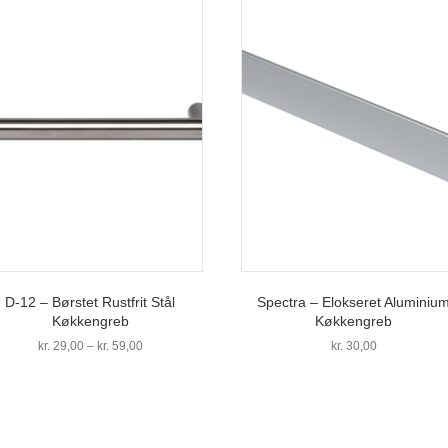
D-12 – Børstet Rustfrit Stål
Spectra – Elokseret Aluminiu
Køkkengreb
Køkkengreb
Prisinterval:
kr.
29,00
–
kr.
59,00
kr.
30,00
kr. 29,00
Dette
til
vare
kr. 59,00
har
flere