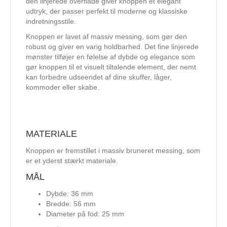
den linjerede overflade giver knoppen et elegant
udtryk, der passer perfekt til moderne og klassiske
indretningsstile.
Knoppen er lavet af massiv messing, som gør den
robust og giver en varig holdbarhed. Det fine linjerede
mønster tilføjer en følelse af dybde og elegance som
gør knoppen til et visuelt tiltalende element, der nemt
kan forbedre udseendet af dine skuffer, låger,
kommoder eller skabe.
MATERIALE
Knoppen er fremstillet i massiv bruneret messing, som
er et yderst stærkt materiale.
MÅL
Dybde: 36 mm
Bredde: 56 mm
Diameter på fod: 25 mm