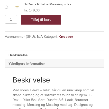
T-Rex - Rillet – Messing - lak
kr.
149,00
T-
Tilføj til kurv
Rex
-
Rillet
Varenummer (SKU):
N/A
Kategori:
Knopper
antal
Beskrivelse
Yderligere information
Beskrivelse
Med vores T-Rex – Rillet, får du en unik knop som vil
skabe blikfang og et sofistikeret touch til dit hjem. T-
Rex – Rillet fås i Sort, Rustfrit Stål Look, Bruneret
messing, Messing og Messing med lag. Designet og