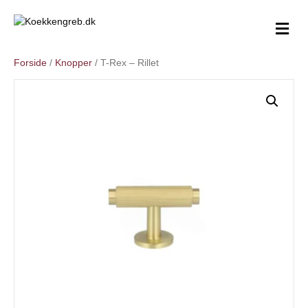
M
e
n
Forside
/
Knopper
/ T-Rex – Rillet
u