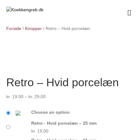
M
e
n
Forside
/
Knopper
/ Retro – Hvid porcelæn
u
Retro – Hvid porcelæn
Prisinterval:
kr.
19,00
–
kr.
29,00
kr. 19,00
til
Choose an option
kr. 29,00
Retro - Hvid porcelæn – 25 mm
kr.
19,00