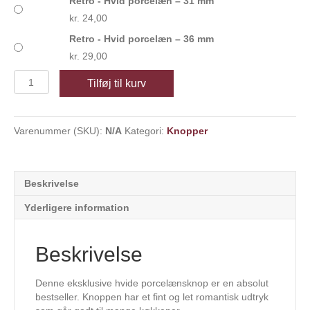
Retro - Hvid porcelæn – 31 mm
kr.
24,00
Retro - Hvid porcelæn – 36 mm
kr.
29,00
Retro
Tilføj til kurv
-
Hvid
porcelæn
Varenummer (SKU):
N/A
Kategori:
Knopper
antal
Beskrivelse
Yderligere information
Beskrivelse
Denne eksklusive hvide porcelænsknop er en absolut
bestseller. Knoppen har et fint og let romantisk udtryk