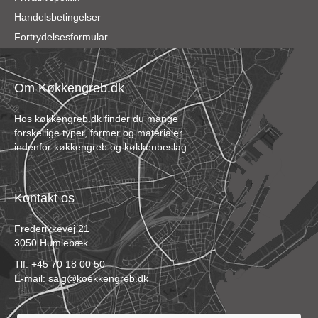
Handelsbetingelser
Fortrydelsesformular
Om Køkkengreb.dk
Hos køkkengreb.dk finder du mange
forskellige typer, former og materialer
indenfor køkkengreb og køkkenbeslag.
Kontakt os
Frederikkevej 21
3050 Humlebæk
Tlf:
+45 70 18 00 50
E-mail:
salg@koekkengreb.dk