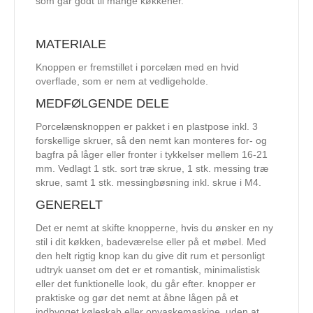
som går godt til mange køkkener.
MATERIALE
Knoppen er fremstillet i porcelæn med en hvid
overflade, som er nem at vedligeholde.
MEDFØLGENDE DELE
Porcelænsknoppen er pakket i en plastpose inkl. 3
forskellige skruer, så den nemt kan monteres for- og
bagfra på låger eller fronter i tykkelser mellem 16-21
mm. Vedlagt 1 stk. sort træ skrue, 1 stk. messing træ
skrue, samt 1 stk. messingbøsning inkl. skrue i M4.
GENERELT
Det er nemt at skifte knopperne, hvis du ønsker en ny
stil i dit køkken, badeværelse eller på et møbel. Med
den helt rigtig knop kan du give dit rum et personligt
udtryk uanset om det er et romantisk, minimalistisk
eller det funktionelle look, du går efter. knopper er
praktiske og gør det nemt at åbne lågen på et
indbygget køleskab eller opvaskemaskine, uden at