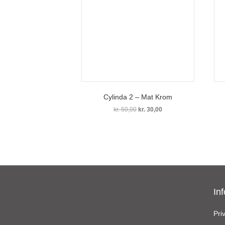
Cylinda 2 – Mat Krom
Den
Den
kr.
50,00
kr.
30,00
oprindelige
aktuelle
pris
pris
var:
er:
kr. 50,00.
kr. 30,00.
In
Priv