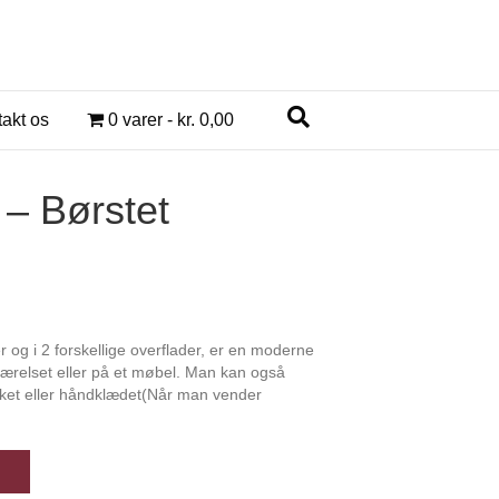
akt os
0 varer
kr. 0,00
 – Børstet
r og i 2 forskellige overflader, er en moderne
relset eller på et møbel. Man kan også
kket eller håndklædet(Når man vender