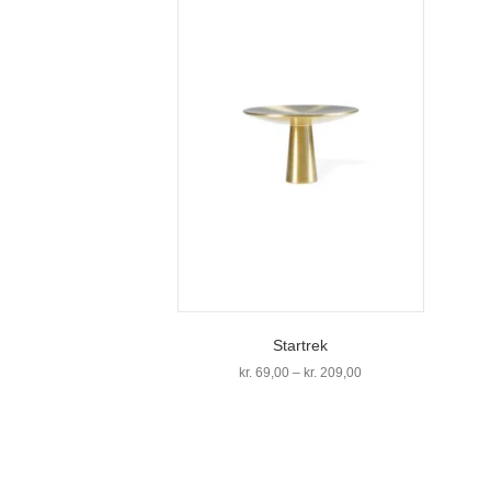
Startrek
Prisinterval:
kr.
69,00
–
kr.
209,00
kr. 69,00
Dette
til
vare
kr. 209,00
har
flere
varianter.