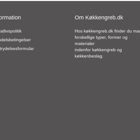
formation
Om Køkkengreb.dk
atlivspolitik
Hos køkkengreb.dk finder du m
forskellige typer, former og
delsbetingelser
materialer
trydelsesformular
indenfor køkkengreb og
køkkenbeslag.